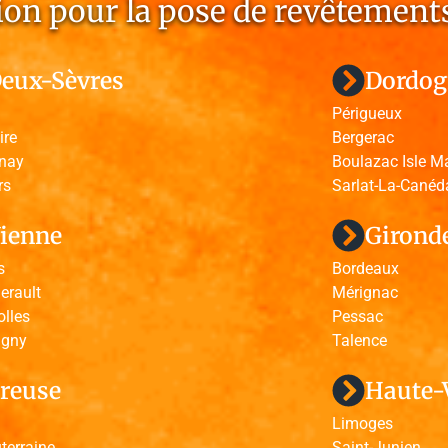
on pour la pose de revêtements
eux-Sèvres
Dordog
Périgueux
ire
Bergerac
nay
Boulazac Isle M
rs
Sarlat-La-Canéd
ienne
Girond
s
Bordeaux
erault
Mérignac
olles
Pessac
igny
Talence
reuse
Haute-
Limoges
terraine
Saint-Junien