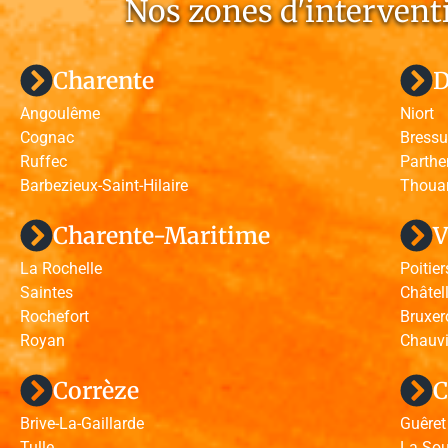
Nos zones d'interventi
Charente
D
Angoulême
Niort
Cognac
Bressu
Ruffec
Parthe
Barbezieux-Saint-Hilaire
Thoua
Charente-Maritime
V
La Rochelle
Poitier
Saintes
Châtell
Rochefort
Bruxer
Royan
Chauv
Corrèze
C
Brive-La-Gaillarde
Guêret
Tulle
La Sou