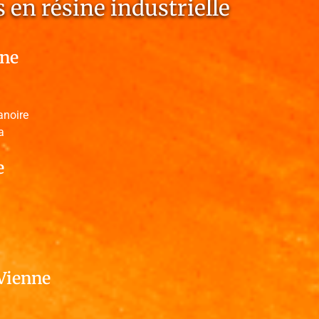
 en résine industrielle
ne
anoire
a
e
Vienne