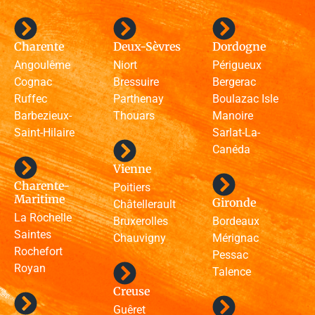
Charente
Deux-Sèvres
Dordogne
Angoulême
Niort
Périgueux
Cognac
Bressuire
Bergerac
Ruffec
Parthenay
Boulazac Isle
Barbezieux-
Thouars
Manoire
Saint-Hilaire
Sarlat-La-
Canéda
Vienne
Charente-
Poitiers
Maritime
Gironde
Châtellerault
La Rochelle
Bruxerolles
Bordeaux
Saintes
Chauvigny
Mérignac
Rochefort
Pessac
Royan
Talence
Creuse
Guêret