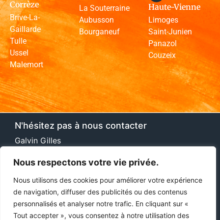
Corrèze
Haute-Vienne
La Souterraine
Brive-La-
Aubusson
Limoges
Gaillarde
Bourganeuf
Saint-Junien
Tulle
Panazol
Ussel
Couzeix
Malemort
N'hésitez pas à nous contacter
Galvin Gilles
30 Cours Paul Doumer, 17100 Saintes
Nous respectons votre vie privée.
(+33)06 22 13 42 87
Nous utilisons des cookies pour améliorer votre expérience
de navigation, diffuser des publicités ou des contenus
contact@solresineconcept.fr
personnalisés et analyser notre trafic. En cliquant sur «
Tout accepter », vous consentez à notre utilisation des