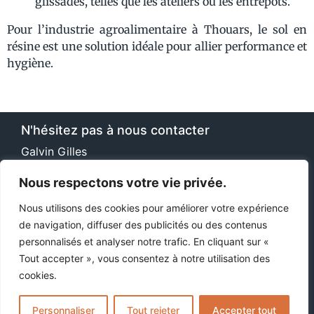
glissades, telles que les ateliers ou les entrepôts.
Pour l’industrie agroalimentaire à Thouars, le sol en
résine est une solution idéale pour allier performance et
hygiène.
N'hésitez pas à nous contacter
Galvin Gilles
30 Cours Paul Doumer, 17100 Saintes
Nous respectons votre vie privée.
(+33)06 22 13 42 87
Nous utilisons des cookies pour améliorer votre expérience
de navigation, diffuser des publicités ou des contenus
contact@solresineconcept.fr
personnalisés et analyser notre trafic. En cliquant sur «
Tout accepter », vous consentez à notre utilisation des
cookies.
Personnaliser
Tout rejeter
Accepter tout