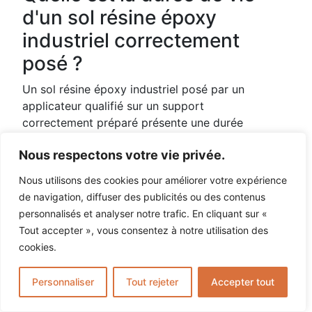
d'un sol résine époxy
industriel correctement
posé ?
Un sol résine époxy industriel posé par un
applicateur qualifié sur un support
correctement préparé présente une durée
de vie de
15 à 25 ans
dans des conditions
Nous respectons votre vie privée.
d'exploitation normales. Cette durabilité
dépend directement de la qualité de la
Nous utilisons des cookies pour améliorer votre expérience
préparation du support (grenaillage,
de navigation, diffuser des publicités ou des contenus
ragréage des fissures), de l'épaisseur du
personnalisés et analyser notre trafic. En cliquant sur «
système appliqué, et de l'adéquation entre
Tout accepter », vous consentez à notre utilisation des
la formulation choisie et les contraintes
cookies.
réelles du site. La garantie décennale couvre
les désordres structurels pendant les 10
Personnaliser
Tout rejeter
Accepter tout
premières années.