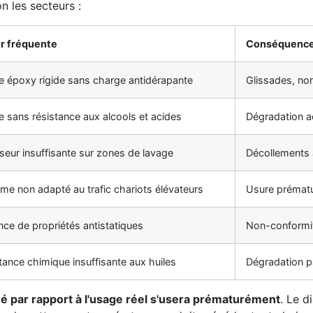
n les secteurs :
r fréquente
Conséquence 
e époxy rigide sans charge antidérapante
Glissades, n
e sans résistance aux alcools et acides
Dégradation a
seur insuffisante sur zones de lavage
Décollements a
me non adapté au trafic chariots élévateurs
Usure prémat
ce de propriétés antistatiques
Non-conformit
tance chimique insuffisante aux huiles
Dégradation pa
 par rapport à l'usage réel s'usera prématurément
. Le d