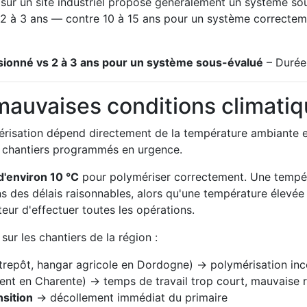
" sur un site industriel propose généralement un système s
 2 à 3 ans — contre 10 à 15 ans pour un système correctem
ionné vs 2 à 3 ans pour un système sous-évalué
– Durée 
 mauvaises conditions climati
risation dépend directement de la température ambiante et 
e chantiers programmés en urgence.
'environ 10 °C
pour polymériser correctement. Une tempéra
 des délais raisonnables, alors qu'une température élevée 
teur d'effectuer toutes les opérations.
sur les chantiers de la région :
trepôt, hangar agricole en Dordogne) → polymérisation inco
ent en Charente) → temps de travail trop court, mauvaise rép
nsition
→ décollement immédiat du primaire