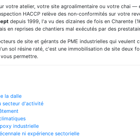
votre atelier, votre site agroalimentaire ou votre chai — e
 l'inspection HACCP relève des non-conformités sur votre r
cept
depuis 1999, l'a vu des dizaines de fois en Charente (1
s en reprises de chantiers mal exécutés par des prestatair
ecteurs de site et gérants de PME industrielles qui veulen
n sol résine raté, c'est une immobilisation de site deux fois
 vous permettre.
e la dalle
 secteur d'activité
vêtement
climatiques
poxy industrielle
décennale ni expérience sectorielle