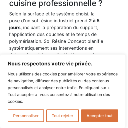
cuisine professionnelle ?
Selon la surface et le système choisi, la
pose d'un sol résine industriel prend
2 à 5
jours
, incluant la préparation du support,
l'application des couches et le temps de
polymérisation. Sol Résine Concept planifie
systématiquement ses interventions en
dehors des périodes d'activité maximale
(week-ends, fermetures estivales,
Nous respectons votre vie privée.
intersaisons pour les chais viticoles) pour
Nous utilisons des cookies pour améliorer votre expérience
minimiser l'impact sur l'exploitation.
de navigation, diffuser des publicités ou des contenus
Quelles normes le sol
personnalisés et analyser notre trafic. En cliquant sur «
Tout accepter », vous consentez à notre utilisation des
résine époxy doit-il
cookies.
respecter en
agroalimentaire ?
Personnaliser
Tout rejeter
Accepter tout
En milieu agroalimentaire, le sol résine doit