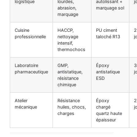
logistique
lourdes,
autolissant +
j
abrasion,
marquage sol
marquage
Cuisine
HACCP,
PU ciment
2
professionnelle
nettoyage
taloché R13
j
intensif,
thermochocs
Laboratoire
GMP,
Époxy
3
pharmaceutique
antistatique,
antistatique
j
résistance
ESD
chimique
Atelier
Résistance
Époxy
2
mécanique
huiles, chocs,
chargé
j
charges
quartz haute
épaisseur