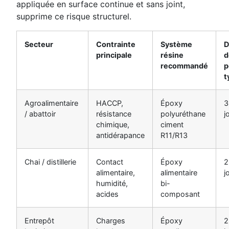
appliquée en surface continue et sans joint,
supprime ce risque structurel.
Secteur
Contrainte
Système
D
principale
résine
d
recommandé
p
t
Agroalimentaire
HACCP,
Époxy
3
/ abattoir
résistance
polyuréthane
j
chimique,
ciment
antidérapance
R11/R13
Chai / distillerie
Contact
Époxy
2
alimentaire,
alimentaire
j
humidité,
bi-
acides
composant
Entrepôt
Charges
Époxy
2