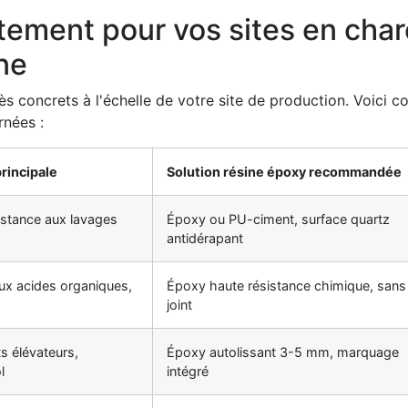
ètement pour vos sites en cha
ne
ès concrets à l'échelle de votre site de production. Voici 
rnées :
rincipale
Solution résine époxy recommandée
istance aux lavages
Époxy ou PU-ciment, surface quartz
antidérapant
ux acides organiques,
Époxy haute résistance chimique, sans
joint
ts élévateurs,
Époxy autolissant 3-5 mm, marquage
l
intégré