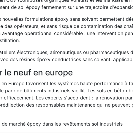
r en COV (composés organiques volatils) et les mandats en 
ment de sol époxy fermement sur une trajectoire d'expansi
Les nouvelles formulations époxy sans solvant permettent dé
ée des opérateurs, et sans risque de contamination des cha
t un avantage opérationnel considérable : une intervention 
illation.
ateliers électroniques, aéronautiques ou pharmaceutiques d
vec des résines époxy conductrices sans solvant, applicabl
r le neuf en europe
t en Europe favorisent les systèmes haute performance à fa
 le parc de bâtiments industriels vieillit. Les sols en béton
r efficacement. Les experts s'accordent : la rénovation pa
prédilection des responsables maintenance qui ne peuvent p
 de marché époxy dans les revêtements sol industriels