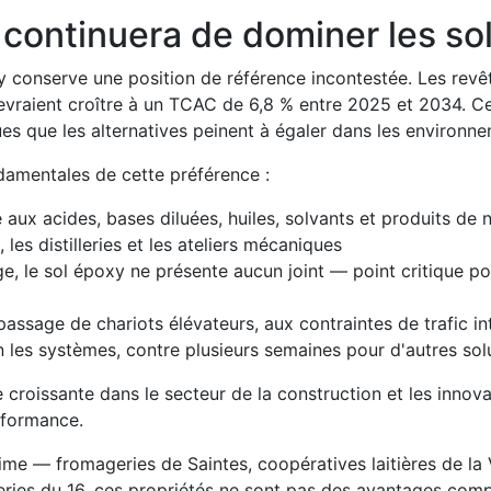
continuera de dominer les sol
oxy conserve une position de référence incontestée. Les re
vraient croître à un TCAC de 6,8 % entre 2025 et 2034. Cet
es que les alternatives peinent à égaler dans les environne
damentales de cette préférence :
e aux acides, bases diluées, huiles, solvants et produits de 
 les distilleries et les ateliers mécaniques
ge, le sol époxy ne présente aucun joint — point critique p
passage de chariots élévateurs, aux contraintes de trafic in
n les systèmes, contre plusieurs semaines pour d'autres sol
croissante dans le secteur de la construction et les innov
erformance.
me — fromageries de Saintes, coopératives laitières de la V
eries du 16, ces propriétés ne sont pas des avantages compa