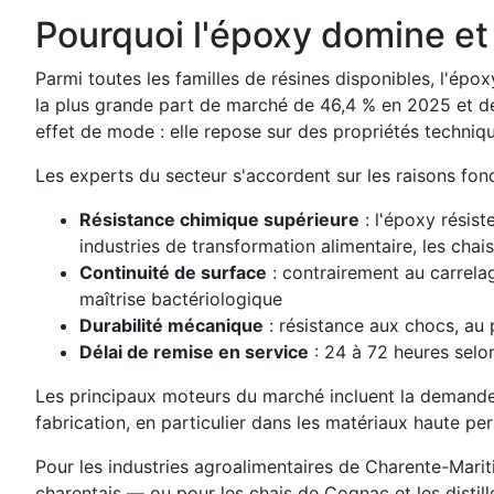
Pourquoi l'époxy domine et 
Parmi toutes les familles de résines disponibles, l'ép
la plus grande part de marché de 46,4 % en 2025 et de
effet de mode : elle repose sur des propriétés techniqu
Les experts du secteur s'accordent sur les raisons fon
Résistance chimique supérieure
: l'époxy résist
industries de transformation alimentaire, les chais,
Continuité de surface
: contrairement au carrela
maîtrise bactériologique
Durabilité mécanique
: résistance aux chocs, au 
Délai de remise en service
: 24 à 72 heures selo
Les principaux moteurs du marché incluent la demande 
fabrication, en particulier dans les matériaux haute p
Pour les industries agroalimentaires de Charente-Mariti
charentais — ou pour les chais de Cognac et les distill