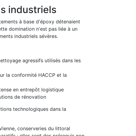
s industriels
vêtements à base d'époxy détenaient
te domination n'est pas liée à un
ments industriels sévères.
nettoyage agressifs utilisés dans les
our la conformité HACCP et la
tense en entrepôt logistique
utions de rénovation
ations technologiques dans la
ienne, conserveries du littoral
ratifs : elles sont des prérequis non