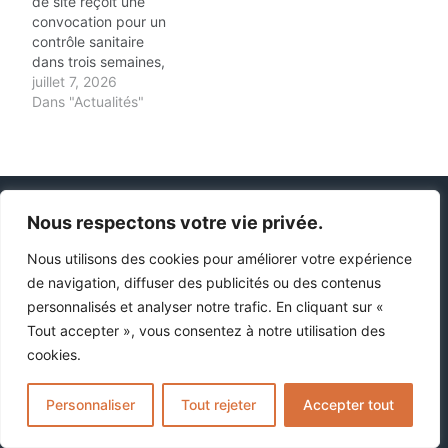
de site reçoit une
convocation pour un
contrôle sanitaire
dans trois semaines,
il n'a pas le temps de
juillet 7, 2026
chercher des
Dans "Actualités"
réponses théoriques.
Il a besoin de savoir :
est-ce que ça a déjà
été fait ? Est-ce que
N'hésitez pas à nous contacter
ça a fonctionné ? En
Nous respectons votre vie privée.
combien de temps
Galvin Gilles
?…
30 Cours Paul Doumer, 17100 Saintes
Nous utilisons des cookies pour améliorer votre expérience
de navigation, diffuser des publicités ou des contenus
(+33)06 22 13 42 87
personnalisés et analyser notre trafic. En cliquant sur «
Tout accepter », vous consentez à notre utilisation des
contact@solresineconcept.fr
cookies.
Personnaliser
Tout rejeter
Accepter tout