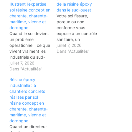
illustrent l’expertise
de la résine époxy
sol résine concept en
dans le sud-ouest
charente, charente-
Votre sol fissuré,
maritime, vienne et
poreux ou non
dordogne
conforme vous
Quand le sol devient
expose à un contrôle
un problème
sanitaire, un
opérationnel : ce que
accident du travail
juillet 7, 2026
vivent vraiment les
ou un arrêt de
Dans "Actualités"
industriels du sud-
production non
ouest Un sol fissuré
juillet 7, 2026
planifié. Derrière
dans une zone de
Dans "Actualités"
chaque chantier de
découpe viande. Un
résine époxy
Résine époxy
carrelage poreux
industrielle, il y a un
industrielle : 5
dans un chai de
responsable de site
chantiers concrets
vieillissement à
qui a décidé d'agir
réalisés par sol
Cognac. Un béton
avant que la
résine concept en
dégradé dans un
situation ne devienne
charente, charente-
entrepôt logistique à
critique. Voici…
maritime, vienne et
La Rochelle. Un
dordogne
revêtement non
Quand un directeur
conforme HACCP…