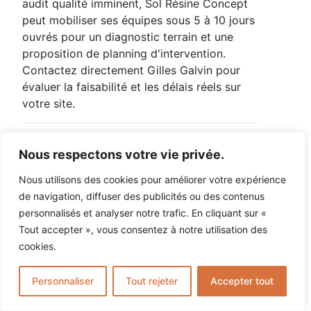
audit qualité imminent, Sol Résine Concept
peut mobiliser ses équipes sous 5 à 10 jours
ouvrés pour un diagnostic terrain et une
proposition de planning d'intervention.
Contactez directement Gilles Galvin pour
évaluer la faisabilité et les délais réels sur
votre site.
Chiffres clés
Nous respectons votre vie privée.
48h
: délai d'immobilisation moyen pour
Nous utilisons des cookies pour améliorer votre expérience
une cuisine professionnelle de 80 m² avec
de navigation, diffuser des publicités ou des contenus
sol résine époxy antidérapant R11 (Sol
personnalisés et analyser notre trafic. En cliquant sur «
Résine Concept)
Tout accepter », vous consentez à notre utilisation des
cookies.
10 ans
: durée de la garantie décennale
couvrant chaque chantier de revêtement
Personnaliser
Tout rejeter
Accepter tout
résine industriel posé par Sol Résine
Concept depuis 1999