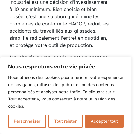
industriel est une décision d'investissement
à 10 ans minimum. Bien choisie et bien
posée, c'est une solution qui élimine les
problèmes de conformité HACCP, réduit les
accidents du travail liés aux glissades,
simplifie radicalement l'entretien quotidien,
et protège votre outil de production.
Mal choisie ou mal posée, c'est un chantier
à reprendre dans 18 mois, un audit sanitaire
Nous respectons votre vie privée.
raté, et une facture de reprise qui dépasse
Nous utilisons des cookies pour améliorer votre expérience
largement le coût initial.
de navigation, diffuser des publicités ou des contenus
En Charente, Charente-Maritime, Vienne et
personnalisés et analyser notre trafic. En cliquant sur «
Dordogne,
Sol Résine Concept
Tout accepter », vous consentez à notre utilisation des
accompagne les responsables techniques et
cookies.
dirigeants de PME industrielles depuis 1999
avec une approche simple : diagnostic
Personnaliser
Tout rejeter
Accepter tout
terrain d'abord, solution adaptée ensuite,
garantie décennale toujours.