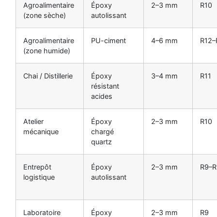
Agroalimentaire
Époxy
2–3 mm
R10
(zone sèche)
autolissant
Agroalimentaire
PU-ciment
4–6 mm
R12–
(zone humide)
Chai / Distillerie
Époxy
3–4 mm
R11
résistant
acides
Atelier
Époxy
2–3 mm
R10
mécanique
chargé
quartz
Entrepôt
Époxy
2–3 mm
R9–R
logistique
autolissant
Laboratoire
Époxy
2–3 mm
R9