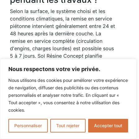
Selon la surface, le système choisi et les
conditions climatiques, la remise en service
piétonne intervient généralement entre 24 et
48 heures après la dernière couche. La
remise en service complète (circulation
d'engins, charges lourdes) est possible sous
5 à 7 jours. Sol Résine Concept planifie
systématiquement les interventions en
Nous respectons votre vie privée.
concertation avec le responsable de site
pour minimiser l'impact sur la production.
Nous utilisons des cookies pour améliorer votre expérience
de navigation, diffuser des publicités ou des contenus
Comment savoir si mon
personnalisés et analyser notre trafic. En cliquant sur «
sol actuel est conforme
Tout accepter », vous consentez à notre utilisation des
HACCP ?
cookies.
Un sol conforme HACCP doit être : sans
Personnaliser
Tout rejeter
Accepter tout
joint apparent, imperméable, résistant aux
produits de nettoyage utilisés sur site,