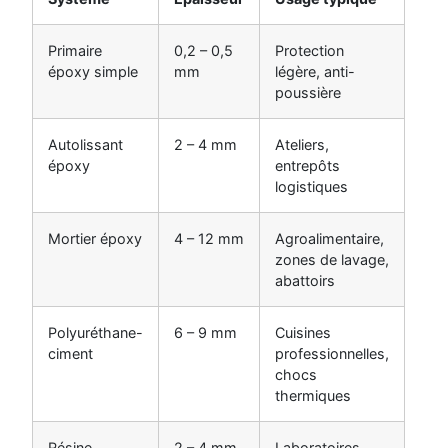
Primaire
0,2 – 0,5
Protection
époxy simple
mm
légère, anti-
poussière
Autolissant
2 – 4 mm
Ateliers,
époxy
entrepôts
logistiques
Mortier époxy
4 – 12 mm
Agroalimentaire,
zones de lavage,
abattoirs
Polyuréthane-
6 – 9 mm
Cuisines
ciment
professionnelles,
chocs
thermiques
Résine
2 – 4 mm
Laboratoires,