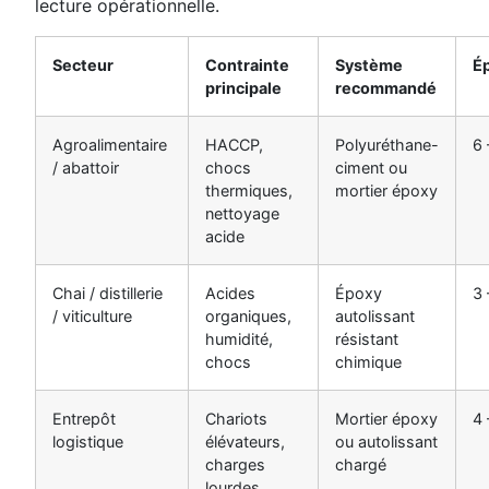
lecture opérationnelle.
Secteur
Contrainte
Système
É
principale
recommandé
Agroalimentaire
HACCP,
Polyuréthane-
6
/ abattoir
chocs
ciment ou
thermiques,
mortier époxy
nettoyage
acide
Chai / distillerie
Acides
Époxy
3
/ viticulture
organiques,
autolissant
humidité,
résistant
chocs
chimique
Entrepôt
Chariots
Mortier époxy
4
logistique
élévateurs,
ou autolissant
charges
chargé
lourdes