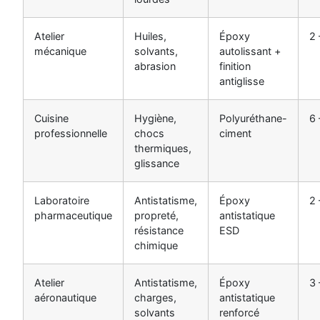
Atelier
Huiles,
Époxy
2
mécanique
solvants,
autolissant +
abrasion
finition
antiglisse
Cuisine
Hygiène,
Polyuréthane-
6
professionnelle
chocs
ciment
thermiques,
glissance
Laboratoire
Antistatisme,
Époxy
2
pharmaceutique
propreté,
antistatique
résistance
ESD
chimique
Atelier
Antistatisme,
Époxy
3
aéronautique
charges,
antistatique
solvants
renforcé