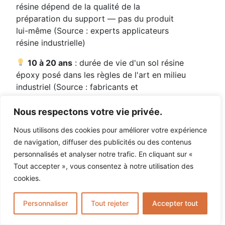
résine dépend de la qualité de la
préparation du support — pas du produit
lui-même (Source : experts applicateurs
résine industrielle)
10 à 20 ans
: durée de vie d'un sol résine
époxy posé dans les règles de l'art en milieu
industriel (Source : fabricants et
applicateurs certifiés)
Nous respectons votre vie privée.
24 à 72h
: temps d'immobilisation moyen
Nous utilisons des cookies pour améliorer votre expérience
pour la pose d'un sol résine époxy sur une
de navigation, diffuser des publicités ou des contenus
surface industrielle standard (Source : Sol
personnalisés et analyser notre trafic. En cliquant sur «
Résine Concept, données terrain)
Tout accepter », vous consentez à notre utilisation des
1 applicateur sur 3
saute l'étape de
cookies.
grenaillage mécanique pour réduire son
devis — première cause de décollement
Personnaliser
Tout rejeter
Accepter tout
prématuré des revêtements résine