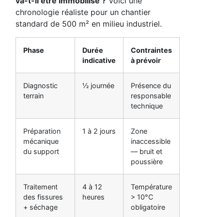
va-t-il être immobilisé ?
Voici une
chronologie réaliste pour un chantier
standard de 500 m² en milieu industriel.
Phase
Durée
Contraintes
indicative
à prévoir
Diagnostic
½ journée
Présence du
terrain
responsable
technique
Préparation
1 à 2 jours
Zone
mécanique
inaccessible
du support
— bruit et
poussière
Traitement
4 à 12
Température
des fissures
heures
> 10°C
+ séchage
obligatoire