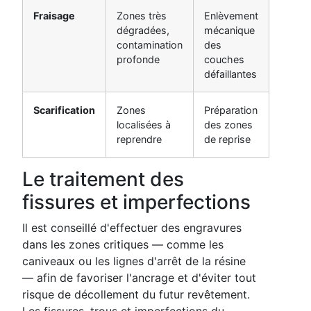
Fraisage
Zones très
Enlèvement
dégradées,
mécanique
contamination
des
profonde
couches
défaillantes
Scarification
Zones
Préparation
localisées à
des zones
reprendre
de reprise
Le traitement des
fissures et imperfections
Il est conseillé d'effectuer des engravures
dans les zones critiques — comme les
caniveaux ou les lignes d'arrêt de la résine
— afin de favoriser l'ancrage et d'éviter tout
risque de décollement du futur revêtement.
Les fissures, trous et imperfections du