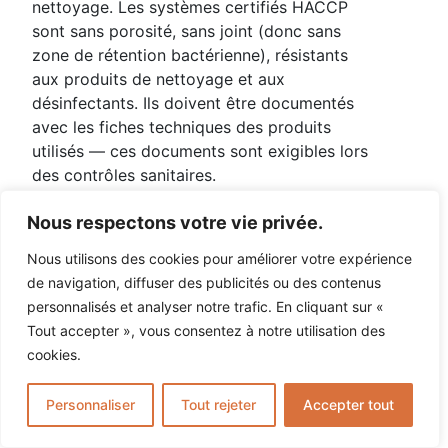
nettoyage. Les systèmes certifiés HACCP
sont sans porosité, sans joint (donc sans
zone de rétention bactérienne), résistants
aux produits de nettoyage et aux
désinfectants. Ils doivent être documentés
avec les fiches techniques des produits
utilisés — ces documents sont exigibles lors
des contrôles sanitaires.
Combien de temps avant
Nous respectons votre vie privée.
de remettre en service
Nous utilisons des cookies pour améliorer votre expérience
mon atelier ou ma
de navigation, diffuser des publicités ou des contenus
personnalisés et analyser notre trafic. En cliquant sur «
cuisine professionnelle ?
Tout accepter », vous consentez à notre utilisation des
Pour un trafic piétonnier, la remise en
cookies.
service est possible dès 24 heures après la
dernière couche. Pour un trafic de chariots
Personnaliser
Tout rejeter
Accepter tout
élévateurs ou de charges lourdes, comptez