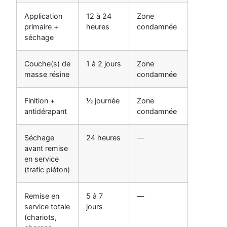
Application
12 à 24
Zone
primaire +
heures
condamnée
séchage
Couche(s) de
1 à 2 jours
Zone
masse résine
condamnée
Finition +
½ journée
Zone
antidérapant
condamnée
Séchage
24 heures
—
avant remise
en service
(trafic piéton)
Remise en
5 à 7
—
service totale
jours
(chariots,