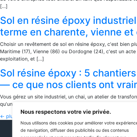
[…]
Sol en résine époxy industriel
terme en charente, vienne et
Choisir un revêtement de sol en résine époxy, c'est bien p
Maritime (17), Vienne (86) ou Dordogne (24), c'est un acte 
exploitation, et […]
Sol résine époxy : 5 chantier
— ce que nos clients ont vra
Vous gérez un site industriel, un chai, un atelier de trans
qu'un problème esthétique — c'est un risque sanitaire, un 
Nous respectons votre vie privée.
←
plus ancien
Nous utilisons des cookies pour améliorer votre expérienc
N'hésitez pas à nous contacter
de navigation, diffuser des publicités ou des contenus