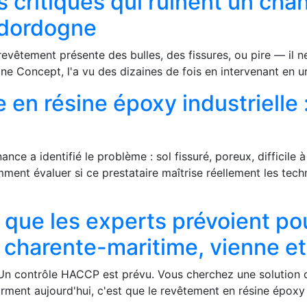
urs critiques qui ruinent un c
t dordogne
e revêtement présente des bulles, des fissures, ou pire — i
ine Concept, l'a vu des dizaines de fois en intervenant en 
n résine époxy industrielle :
nce a identifié le problème : sol fissuré, poreux, difficile
ment évaluer si ce prestataire maîtrise réellement les tech
que les experts prévoient pour
, charente-maritime, vienne e
yer. Un contrôle HACCP est prévu. Vous cherchez une solution
ment aujourd'hui, c'est que le revêtement en résine époxy n