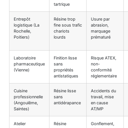
tartrique
Entrepôt
Résine trop
Usure par
logistique (La
fine sous trafic
abrasion,
Rochelle,
chariots
marquage
Poitiers)
lourds
prématuré
Laboratoire
Finition lisse
Risque ATEX,
pharmaceutique
sans
non-
(Vienne)
propriétés
conformité
antistatiques
réglementaire
Cuisine
Résine lisse
Accidents du
professionnelle
sans
travail, mise
(Angoulême,
antidérapance
en cause
Saintes)
AT/MP
Atelier
Résine
Gonflement,