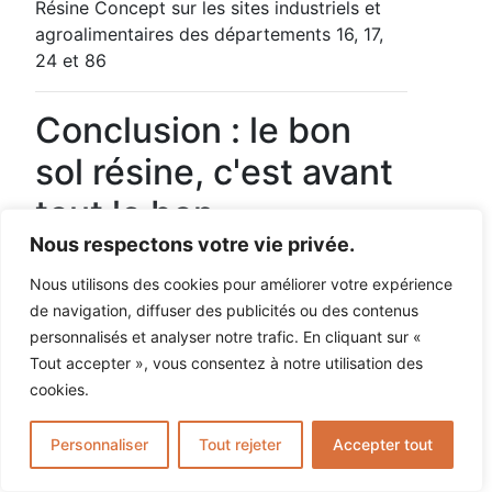
Résine Concept sur les sites industriels et
agroalimentaires des départements 16, 17,
24 et 86
Conclusion : le bon
sol résine, c'est avant
tout le bon
Nous respectons votre vie privée.
applicateur
Nous utilisons des cookies pour améliorer votre expérience
Un revêtement résine époxy industriel n'est
de navigation, diffuser des publicités ou des contenus
pas un produit que l'on achète — c'est une
personnalisés et analyser notre trafic. En cliquant sur «
prestation que l'on confie à un
Tout accepter », vous consentez à notre utilisation des
professionnel. Les sept erreurs décrites
cookies.
dans cet article ont toutes un point commun
: elles sont évitables, à condition de choisir
Personnaliser
Tout rejeter
Accepter tout
un applicateur expérimenté, rigoureux et
spécialisé en milieu industriel et